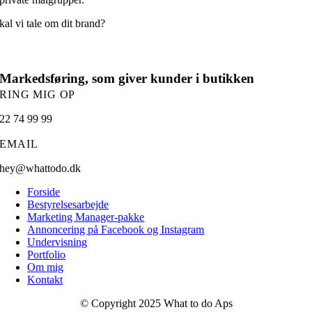
kal vi tale om dit brand?
Markedsføring, som giver kunder i butikken
RING MIG OP
22 74 99 99
EMAIL
hey@whattodo.dk
Forside
Bestyrelsesarbejde
Marketing Manager-pakke
Annoncering på Facebook og Instagram
Undervisning
Portfolio
Om mig
Kontakt
© Copyright 2025 What to do Aps