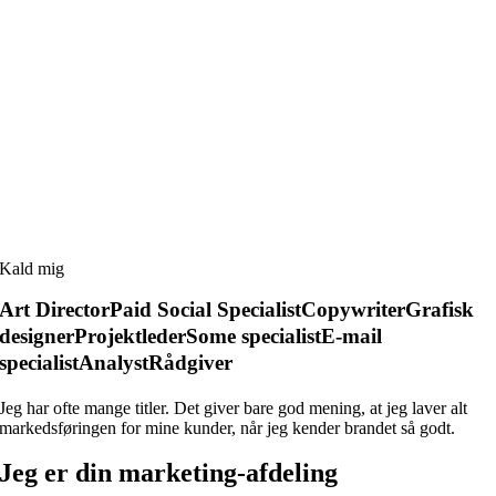
Kald mig
Art Director
Paid Social Specialist
Copywriter
Grafisk
designer
Projektleder
Some specialist
E-mail
specialist
Analyst
Rådgiver
Jeg har ofte mange titler. Det giver bare god mening, at jeg laver alt
markedsføringen for mine kunder, når jeg kender brandet så godt.
Jeg er din marketing-afdeling