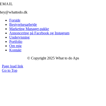
EMAIL
hey@whattodo.dk
Forside
Bestyrelsesarbejde
Marketing Manager-pakke
Annoncering på Facebook og Instagram
Undervisning
Portfolio
Om mig
Kontakt
© Copyright 2025 What to do Aps
Page load link
Go to Top