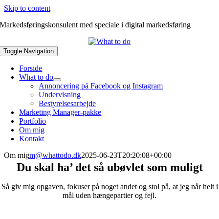
Skip to content
Markedsføringskonsulent med speciale i digital markedsføring
Toggle Navigation
Forside
What to do
Annoncering på Facebook og Instagram
Undervisning
Bestyrelsesarbejde
Marketing Manager-pakke
Portfolio
Om mig
Kontakt
Om mig
m@whattodo.dk
2025-06-23T20:20:08+00:00
Du skal ha’ det så ubøvlet som muligt
Så giv mig opgaven, fokuser på noget andet og stol på, at jeg når helt i
mål uden hængepartier og fejl.